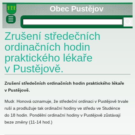
Obec Pustějov
☰
Zrušení středečních
né informace
ovny
ordinačních hodin
lášky
praktického lékaře
v Pustějově.
Zrušení středečních ordinačních hodin praktického lékaře
v Pustějově.
stva
Mudr. Honová oznamuje, že středeční ordinaci v Pustějově trvale
ruší a prodlužuje tak ordinační hodiny ve středu ve Studénce
do 18 hodin. Pondělní ordinační hodiny v Pustějově zůstávají
beze změny (11-14 hod.)