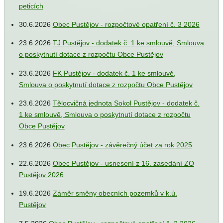
peticích
30.6.2026
Obec Pustějov - rozpočtové opatření č. 3 2026
23.6.2026
TJ Pustějov - dodatek č. 1 ke smlouvě, Smlouva
o poskytnutí dotace z rozpočtu Obce Pustějov
23.6.2026
FK Pustějov - dodatek č. 1 ke smlouvě,
Smlouva o poskytnutí dotace z rozpočtu Obce Pustějov
23.6.2026
Tělocvičná jednota Sokol Pustějov - dodatek č.
1 ke smlouvě, Smlouva o poskytnutí dotace z rozpočtu
Obce Pustějov
23.6.2026
Obec Pustějov - závěrečný účet za rok 2025
22.6.2026
Obec Pustějov - usnesení z 16. zasedání ZO
Pustějov 2026
19.6.2026
Záměr směny obecních pozemků v k.ú.
Pustějov