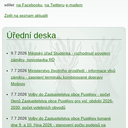
sdílet:
na Facebooku
,
na Twitteru
e-mailem
Zpět na seznam aktualit
ání
Úřední deska
9.7.2026
Městský úřad Studénka - rozhodnutí povolení
záměru, novostavba RD
ce
e
7.7.2026
Ministerstvo životního prostředí - informace vlivů
záměru - zapojení terminálu kombinované dopravy
iew
Mošnov
7.7.2026
Volby do Zastupitelstva obce Pustějov - počet
členů Zastupitelstva obce Pustějov pro vol. období 2026-
jbal
2030, počet volebních obvodů
7.7.2026
Volby do Zastupitelstva obce Pustějov konané
dne 9. a 10. října 2026 - stanovení počtu podpisů na