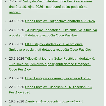
7.7.2026
Volby do Zastupitelstva obce Pustějov konané
dne 9. a 10. října 2026 - stanovení počtu podpisů na
peticích
30.6.2026
Obec Pustějov - rozpočtové opatření č. 3 2026
23.6.2026
TJ Pustějov - dodatek č. 1 ke smlouvě, Smlouva
o poskytnutí dotace z rozpočtu Obce Pustějov
23.6.2026
FK Pustějov - dodatek č. 1 ke smlouvě,
Smlouva o poskytnutí dotace z rozpočtu Obce Pustějov
23.6.2026
Tělocvičná jednota Sokol Pustějov - dodatek č.
1 ke smlouvě, Smlouva o poskytnutí dotace z rozpočtu
Obce Pustějov
23.6.2026
Obec Pustějov - závěrečný účet za rok 2025
22.6.2026
Obec Pustějov - usnesení z 16. zasedání ZO
Pustějov 2026
19.6.2026
Záměr směny obecních pozemků v k.ú.