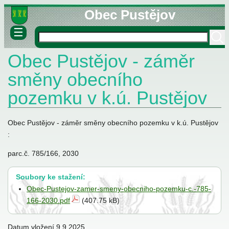
Obec Pustějov
☰
Obec Pustějov - záměr
né informace
ovny
směny obecního
lášky
pozemku v k.ú. Pustějov
Obec Pustějov - záměr směny obecního pozemku v k.ú. Pustějov
:
parc.č. 785/166, 2030
stva
Soubory ke stažení:
Obec-Pustejov-zamer-smeny-obecniho-pozemku-c.-785-
166-2030.pdf
(407.75 kB)
Datum vložení
9.9.2025