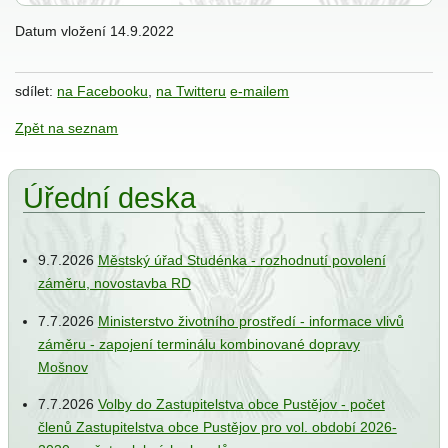
Datum vložení
14.9.2022
ání
sdílet:
na Facebooku
,
na Twitteru
e-mailem
Zpět na seznam
Úřední deska
ce
e
9.7.2026
Městský úřad Studénka - rozhodnutí povolení
iew
záměru, novostavba RD
7.7.2026
Ministerstvo životního prostředí - informace vlivů
záměru - zapojení terminálu kombinované dopravy
Mošnov
jbal
7.7.2026
Volby do Zastupitelstva obce Pustějov - počet
členů Zastupitelstva obce Pustějov pro vol. období 2026-