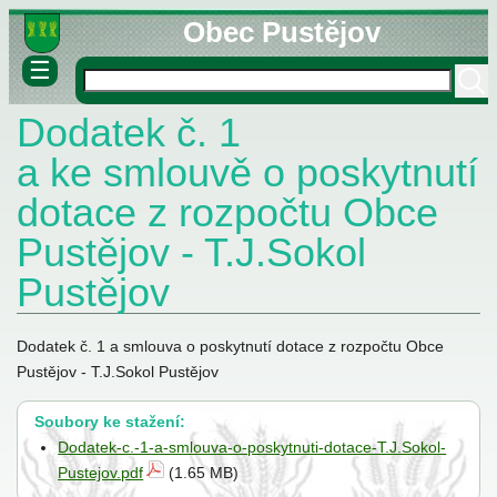
Obec Pustějov
☰
Dodatek č. 1
né informace
ovny
a ke smlouvě o poskytnutí
lášky
dotace z rozpočtu Obce
Pustějov - T.J.Sokol
Pustějov
Dodatek č. 1 a smlouva o poskytnutí dotace z rozpočtu Obce
stva
Pustějov - T.J.Sokol Pustějov
Soubory ke stažení:
Dodatek-c.-1-a-smlouva-o-poskytnuti-dotace-T.J.Sokol-
Pustejov.pdf
(1.65 MB)