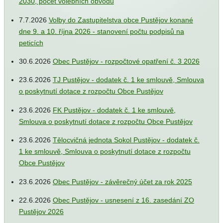
2030, počet volebních obvodů
7.7.2026
Volby do Zastupitelstva obce Pustějov konané
dne 9. a 10. října 2026 - stanovení počtu podpisů na
peticích
30.6.2026
Obec Pustějov - rozpočtové opatření č. 3 2026
23.6.2026
TJ Pustějov - dodatek č. 1 ke smlouvě, Smlouva
o poskytnutí dotace z rozpočtu Obce Pustějov
23.6.2026
FK Pustějov - dodatek č. 1 ke smlouvě,
Smlouva o poskytnutí dotace z rozpočtu Obce Pustějov
23.6.2026
Tělocvičná jednota Sokol Pustějov - dodatek č.
1 ke smlouvě, Smlouva o poskytnutí dotace z rozpočtu
Obce Pustějov
23.6.2026
Obec Pustějov - závěrečný účet za rok 2025
22.6.2026
Obec Pustějov - usnesení z 16. zasedání ZO
Pustějov 2026