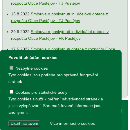
rozpočtu Obce Pustějov - TJ Pustějov
15.8.2022
Smlouva o poskytnutí in. účelové dotace z
rozpočtu Obce Pustějov - TJ Pustějov
29.6.2022
Smlouva o poskytnutí individuální dotace z
rozpočtu Obce Pustějov - FK Pustějov
17.6.2022
Smlouva o poskytnutí dotace z rozpočtu Obce
Pustějov - Římskokatolická farnost Pustějov
Povolit ukládání cookies
17.6.2022
Dodatek č. 1 ke smlouvě o poskytnutí dotace z
Nezbytné cookies
rozpočtu Obce Pustějov - FK Pustějov
Tyto cookies jsou potřeba pro správné fungování
stránek.
Cookies pro statistické účely
Tyto cookies slouží k měření návštěvnosti stránek a
© 2002 - 2026 všechna práva vyhrazena pro
jejich vylepšování. Shromažďované informace jsou
Obec Pustějov, Pustějov čp. 54, 742 43
|
Prohlášení o přístupnosti
|
anonymní.
Ochrana osobních údajů
|
Nastavení cookies
Více informací o cookies
Uložit nastavení
vytvořeno v
dave design
, připomínky k webu posílejte na