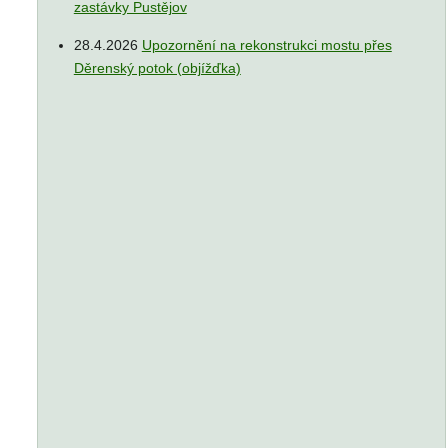
zastávky Pustějov
28.4.2026
Upozornění na rekonstrukci mostu přes
Děrenský potok (objížďka)