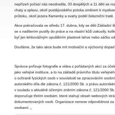
nepřízeň počasí nás neodradila, 33 dospělých a 11 dětí se rozd
chaty a splavu, okolí pustějovského potoka směrem k myslive
průtoku, okolí jezera Kamenky a svahy podél železniční tratě.
Akce pokračovala ve středu 17. dubna, kdy se děti Základní šk
se s nadšením pustily do práce a na vlastní kůži zakusily, kolik
byť jen lehkovážným upuštěním plastové lahve nebo sáčku od 
Doufáme, že tako akce bude mít motivační a výchovný dopad n
Správce pořizuje fotografie a videa z pořádaných akcí za úče
jako veřejné instituce, a to na základě právního titulu veřejné
o ochraně fyzických osob v souvislosti se zpracováním osobní
autorského díla dle zákona č. 121/2000 Sb. o právu autorském
v souladu s aktuálně účinným zněním zákona č. 121/2000 Sb.
doporučuje třetím osobám, které stahují obsah webových stráne
dokumentovaných osob. Organizace nenese odpovědnost za užívá
osobami. „