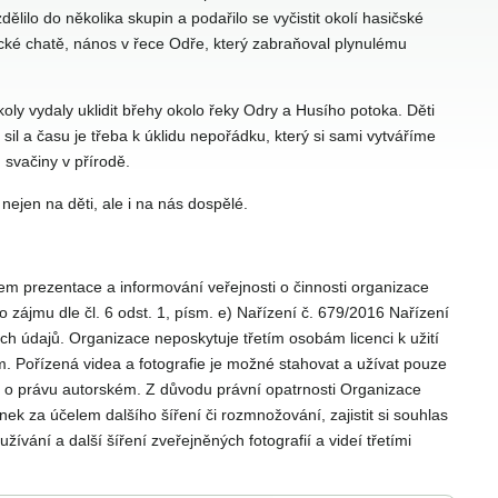
ělilo do několika skupin a podařilo se vyčistit okolí hasičské
cké chatě, nános v řece Odře, který zabraňoval plynulému
oly vydaly uklidit břehy okolo řeky Odry a Husího potoka. Děti
 sil a času je třeba k úklidu nepořádku, který si sami vytváříme
svačiny v přírodě.
ejen na děti, ale i na nás dospělé.
lem prezentace a informování veřejnosti o činnosti organizace
ho zájmu dle čl. 6 odst. 1, písm. e) Nařízení č. 679/2016 Nařízení
ch údajů. Organizace neposkytuje třetím osobám licenci k užití
. Pořízená videa a fotografie je možné stahovat a užívat pouze
 o právu autorském. Z důvodu právní opatrnosti Organizace
k za účelem dalšího šíření či rozmnožování, zajistit si souhlas
ní a další šíření zveřejněných fotografií a videí třetími