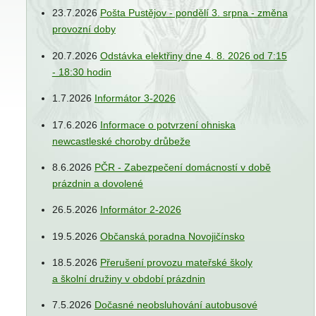
23.7.2026
Pošta Pustějov - pondělí 3. srpna - změna
provozní doby
20.7.2026
Odstávka elektřiny dne 4. 8. 2026 od 7:15
- 18:30 hodin
1.7.2026
Informátor 3-2026
17.6.2026
Informace o potvrzení ohniska
newcastleské choroby drůbeže
8.6.2026
PČR - Zabezpečení domácností v době
prázdnin a dovolené
26.5.2026
Informátor 2-2026
19.5.2026
Občanská poradna Novojičínsko
18.5.2026
Přerušení provozu mateřské školy
a školní družiny v období prázdnin
7.5.2026
Dočasné neobsluhování autobusové