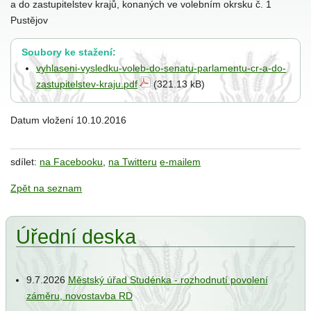
a do zastupitelstev krajů, konaných ve volebním okrsku č. 1
Pustějov
ání
Soubory ke stažení:
vyhlaseni-vysledku-voleb-do-senatu-parlamentu-cr-a-do-
zastupitelstev-kraju.pdf
(321.13 kB)
Datum vložení
10.10.2016
sdílet:
na Facebooku
,
na Twitteru
e-mailem
ce
e
Zpět na seznam
iew
Úřední deska
jbal
9.7.2026
Městský úřad Studénka - rozhodnutí povolení
záměru, novostavba RD