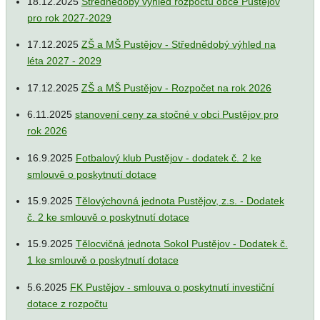
18.12.2025
Střednědobý výhled rozpočtu obce Pustějov
pro rok 2027-2029
17.12.2025
ZŠ a MŠ Pustějov - Střednědobý výhled na
léta 2027 - 2029
17.12.2025
ZŠ a MŠ Pustějov - Rozpočet na rok 2026
6.11.2025
stanovení ceny za stočné v obci Pustějov pro
rok 2026
16.9.2025
Fotbalový klub Pustějov - dodatek č. 2 ke
smlouvě o poskytnutí dotace
15.9.2025
Tělovýchovná jednota Pustějov, z.s. - Dodatek
č. 2 ke smlouvě o poskytnutí dotace
15.9.2025
Tělocvičná jednota Sokol Pustějov - Dodatek č.
1 ke smlouvě o poskytnutí dotace
5.6.2025
FK Pustějov - smlouva o poskytnutí investiční
dotace z rozpočtu