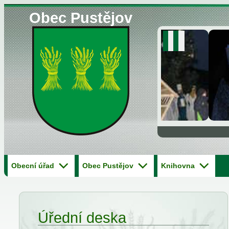
Obec Pustějov
Obecní úřad
Obec Pustějov
Knihovna
Úřední deska