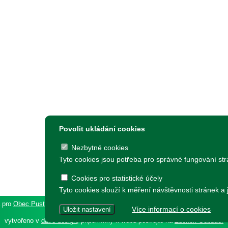
Povolit ukládání cookies
Nezbytné cookies
Tyto cookies jsou potřeba pro správné fungování str
Cookies pro statistické účely
Tyto cookies slouží k měření návštěvnosti stránek 
a pro
Obec Pustějov, Pustějov čp. 54, 742 43
|
Prohlášení o přístupnosti
|
Och
Více informací o cookies
Uložit nastavení
vytvořeno v
dave design
, připomínky k webu posílejte na
Zdeněk Gebauer