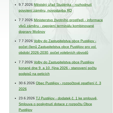
9.7.2026
Městský úřad Studénka - rozhodnutí
povolení záměru, novostavba RD
7.7.2026
Ministerstvo životního prostředí - informace
vlivů záměru - zapojení terminálu kombinované
dopravy Mošnov
7.7.2026
Volby do Zastupitelstva obce Pustějov -
počet členů Zastupitelstva obce Pustějov pro vol.
období 2026-2030, počet volebních obvodů
7.7.2026
Volby do Zastupitelstva obce Pustějov
konané dne 9. a 10. října 2026 - stanovení počtu
podpisů na peticích
30.6.2026
Obec Pustějov - rozpočtové opatření č. 3
2026
23.6.2026
TJ Pustějov - dodatek č. 1 ke smlouvě,
Smlouva o poskytnutí dotace z rozpočtu Obce
Pustějov