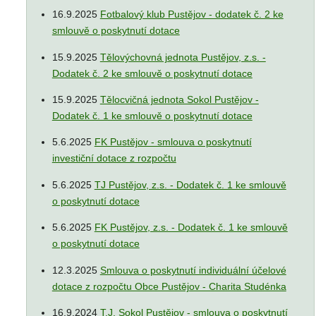
16.9.2025
Fotbalový klub Pustějov - dodatek č. 2 ke
smlouvě o poskytnutí dotace
15.9.2025
Tělovýchovná jednota Pustějov, z.s. -
Dodatek č. 2 ke smlouvě o poskytnutí dotace
15.9.2025
Tělocvičná jednota Sokol Pustějov -
Dodatek č. 1 ke smlouvě o poskytnutí dotace
5.6.2025
FK Pustějov - smlouva o poskytnutí
investiční dotace z rozpočtu
5.6.2025
TJ Pustějov, z.s. - Dodatek č. 1 ke smlouvě
o poskytnutí dotace
5.6.2025
FK Pustějov, z.s. - Dodatek č. 1 ke smlouvě
o poskytnutí dotace
12.3.2025
Smlouva o poskytnutí individuální účelové
dotace z rozpočtu Obce Pustějov - Charita Studénka
16.9.2024
T.J. Sokol Pustějov - smlouva o poskytnutí