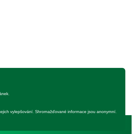
ánek.
a jejich vylepšování. Shromažďované informace jsou anonymní.
rana osobních údajů
|
Nastavení cookies