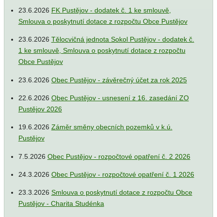
23.6.2026
FK Pustějov - dodatek č. 1 ke smlouvě,
Smlouva o poskytnutí dotace z rozpočtu Obce Pustějov
23.6.2026
Tělocvičná jednota Sokol Pustějov - dodatek č.
1 ke smlouvě, Smlouva o poskytnutí dotace z rozpočtu
Obce Pustějov
23.6.2026
Obec Pustějov - závěrečný účet za rok 2025
22.6.2026
Obec Pustějov - usnesení z 16. zasedání ZO
Pustějov 2026
19.6.2026
Záměr směny obecních pozemků v k.ú.
Pustějov
7.5.2026
Obec Pustějov - rozpočtové opatření č. 2 2026
24.3.2026
Obec Pustějov - rozpočtové opatření č. 1 2026
23.3.2026
Smlouva o poskytnutí dotace z rozpočtu Obce
Pustějov - Charita Studénka