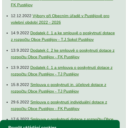
FK Pustějov
12.12.2022
Výbory při Obecním úřadě v Pustějově pro
volební období 2022 - 2026
14.9.2022
Dodatek č. 1 a ke smlouvě o poskytnutí dotace
z rozpočtu Obce Pustějov - T.J.Sokol Pustějov
13.9.2022
Dodatek č. 2 ke smlouvě o poskytnutí dotace z
rozpočtu Obce Pustějov - FK Pustějov
13.9.2022
Dodatek č. 1 a smlouva o poskytnutí dotace z
rozpočtu Obce Pustějov - TJ Pustějov
15.8.2022
Smlouva o poskytnutí in. účelové dotace z
rozpočtu Obce Pustějov - TJ Pustějov
29.6.2022
Smlouva o poskytnutí individuální dotace z
rozpočtu Obce Pustějov - FK Pustějov
17.6.2022
Smlouva o poskytnutí dotace z rozpočtu Obce
Pustějov - Římskokatolická farnost Pustějov
Povolit ukládání cookies