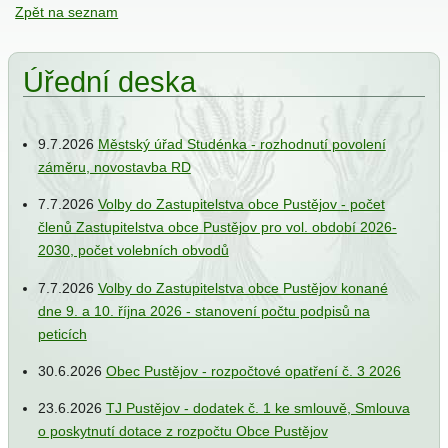
Zpět na seznam
ání
Úřední deska
9.7.2026
Městský úřad Studénka - rozhodnutí povolení
záměru, novostavba RD
7.7.2026
Volby do Zastupitelstva obce Pustějov - počet
členů Zastupitelstva obce Pustějov pro vol. období 2026-
ce
e
2030, počet volebních obvodů
iew
7.7.2026
Volby do Zastupitelstva obce Pustějov konané
dne 9. a 10. října 2026 - stanovení počtu podpisů na
peticích
jbal
30.6.2026
Obec Pustějov - rozpočtové opatření č. 3 2026
23.6.2026
TJ Pustějov - dodatek č. 1 ke smlouvě, Smlouva
o poskytnutí dotace z rozpočtu Obce Pustějov