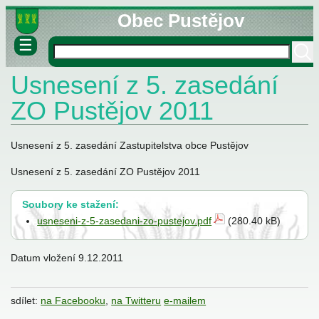
Obec Pustějov
☰
Usnesení z 5. zasedání
né informace
ovny
ZO Pustějov 2011
lášky
Usnesení z 5. zasedání Zastupitelstva obce Pustějov
Usnesení z 5. zasedání ZO Pustějov 2011
Soubory ke stažení:
usneseni-z-5-zasedani-zo-pustejov.pdf
(280.40 kB)
stva
Datum vložení
9.12.2011
sdílet:
na Facebooku
,
na Twitteru
e-mailem