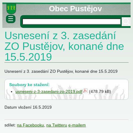
Obec Pustějov
☰
Usnesení z 3. zasedání
né informace
ovny
ZO Pustějov, konané dne
lášky
15.5.2019
Usnesení z 3. zasedání ZO Pustějov, konané dne 15.5.2019
Soubory ke stažení:
usneseni-z-3-zasedani-zo-2019.pdf
(478.79 kB)
stva
Datum vložení
16.5.2019
sdílet:
na Facebooku
,
na Twitteru
e-mailem