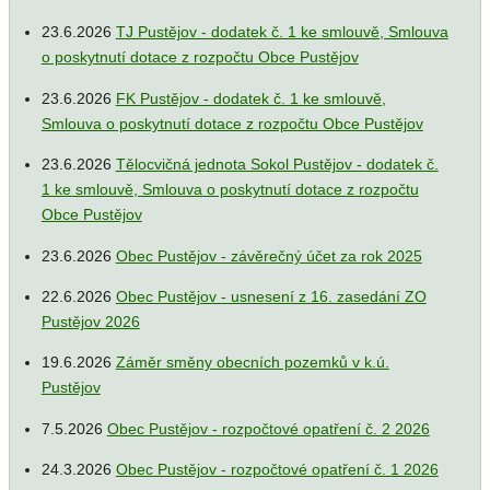
23.6.2026
TJ Pustějov - dodatek č. 1 ke smlouvě, Smlouva
o poskytnutí dotace z rozpočtu Obce Pustějov
23.6.2026
FK Pustějov - dodatek č. 1 ke smlouvě,
Smlouva o poskytnutí dotace z rozpočtu Obce Pustějov
23.6.2026
Tělocvičná jednota Sokol Pustějov - dodatek č.
1 ke smlouvě, Smlouva o poskytnutí dotace z rozpočtu
Obce Pustějov
23.6.2026
Obec Pustějov - závěrečný účet za rok 2025
22.6.2026
Obec Pustějov - usnesení z 16. zasedání ZO
Pustějov 2026
19.6.2026
Záměr směny obecních pozemků v k.ú.
Pustějov
7.5.2026
Obec Pustějov - rozpočtové opatření č. 2 2026
24.3.2026
Obec Pustějov - rozpočtové opatření č. 1 2026