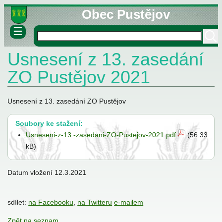
Obec Pustějov
☰
Usnesení z 13. zasedání
né informace
ovny
ZO Pustějov 2021
lášky
Usnesení z 13. zasedání ZO Pustějov
Soubory ke stažení:
Usneseni-z-13.-zasedani-ZO-Pustejov-2021.pdf
(56.33
kB)
stva
Datum vložení
12.3.2021
sdílet:
na Facebooku
,
na Twitteru
e-mailem
Zpět na seznam