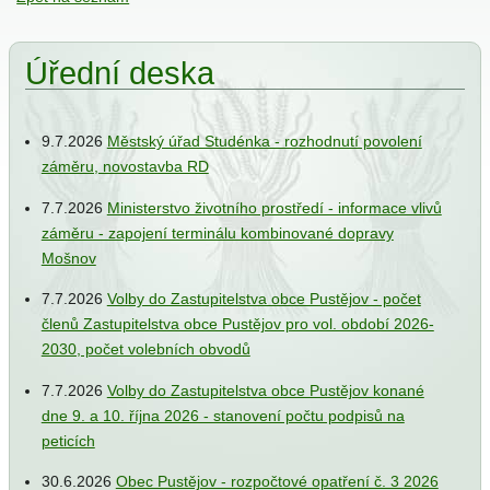
ání
Úřední deska
9.7.2026
Městský úřad Studénka - rozhodnutí povolení
záměru, novostavba RD
7.7.2026
Ministerstvo životního prostředí - informace vlivů
záměru - zapojení terminálu kombinované dopravy
Mošnov
ce
e
7.7.2026
Volby do Zastupitelstva obce Pustějov - počet
iew
členů Zastupitelstva obce Pustějov pro vol. období 2026-
2030, počet volebních obvodů
7.7.2026
Volby do Zastupitelstva obce Pustějov konané
jbal
dne 9. a 10. října 2026 - stanovení počtu podpisů na
peticích
30.6.2026
Obec Pustějov - rozpočtové opatření č. 3 2026