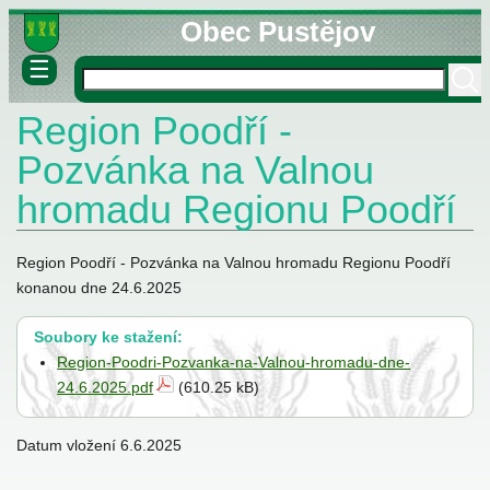
Obec Pustějov
☰
Region Poodří -
né informace
ovny
Pozvánka na Valnou
lášky
hromadu Regionu Poodří
Region Poodří - Pozvánka na Valnou hromadu Regionu Poodří
konanou dne 24.6.2025
Soubory ke stažení:
stva
Region-Poodri-Pozvanka-na-Valnou-hromadu-dne-
24.6.2025.pdf
(610.25 kB)
Datum vložení
6.6.2025