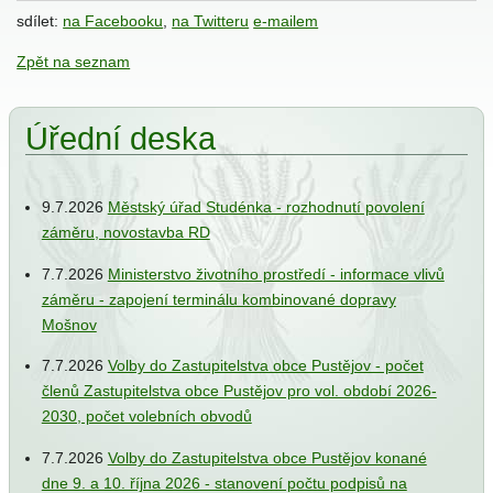
sdílet:
na Facebooku
,
na Twitteru
e-mailem
Zpět na seznam
ání
Úřední deska
9.7.2026
Městský úřad Studénka - rozhodnutí povolení
záměru, novostavba RD
ce
e
7.7.2026
Ministerstvo životního prostředí - informace vlivů
záměru - zapojení terminálu kombinované dopravy
iew
Mošnov
7.7.2026
Volby do Zastupitelstva obce Pustějov - počet
členů Zastupitelstva obce Pustějov pro vol. období 2026-
jbal
2030, počet volebních obvodů
7.7.2026
Volby do Zastupitelstva obce Pustějov konané
dne 9. a 10. října 2026 - stanovení počtu podpisů na