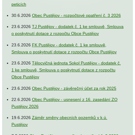
peticích
30.6.2026
Obec Pustějov - rozpočtové opatření č. 3 2026
23.6.2026
TJ Pustějov - dodatek č. 1 ke smlouvě, Smlouva
o poskytnutí dotace z rozpočtu Obce Pustějov
23.6.2026
FK Pustějov - dodatek č. 1 ke smlouvě,
Smlouva o poskytnutí dotace z rozpočtu Obce Pustějov
23.6.2026
Tělocvičná jednota Sokol Pustějov - dodatek č.
1 ke smlouvě, Smlouva o poskytnutí dotace z rozpočtu
Obce Pustějov
23.6.2026
Obec Pustějov - závěrečný účet za rok 2025
22.6.2026
Obec Pustějov - usnesení z 16. zasedání ZO
Pustějov 2026
19.6.2026
Záměr směny obecních pozemků v k.ú.
Pustějov