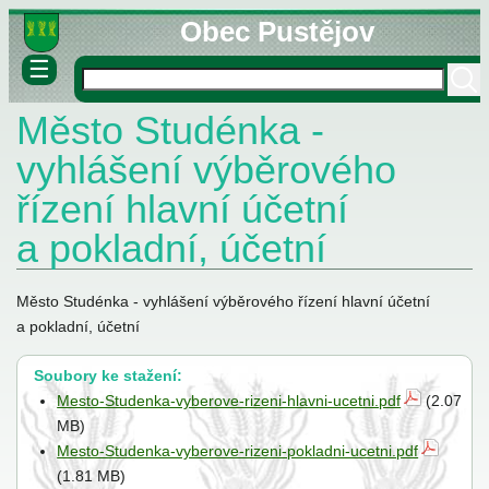
Obec Pustějov
☰
Město Studénka -
né informace
ovny
vyhlášení výběrového
lášky
řízení hlavní účetní
a pokladní, účetní
Město Studénka - vyhlášení výběrového řízení hlavní účetní
a pokladní, účetní
stva
Soubory ke stažení:
Mesto-Studenka-vyberove-rizeni-hlavni-ucetni.pdf
(2.07
MB)
Mesto-Studenka-vyberove-rizeni-pokladni-ucetni.pdf
(1.81 MB)