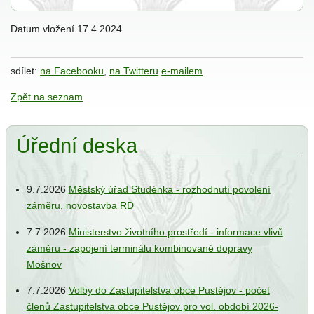
Datum vložení
17.4.2024
ání
sdílet:
na Facebooku
,
na Twitteru
e-mailem
Zpět na seznam
Úřední deska
ce
e
9.7.2026
Městský úřad Studénka - rozhodnutí povolení
iew
záměru, novostavba RD
7.7.2026
Ministerstvo životního prostředí - informace vlivů
záměru - zapojení terminálu kombinované dopravy
jbal
Mošnov
7.7.2026
Volby do Zastupitelstva obce Pustějov - počet
členů Zastupitelstva obce Pustějov pro vol. období 2026-