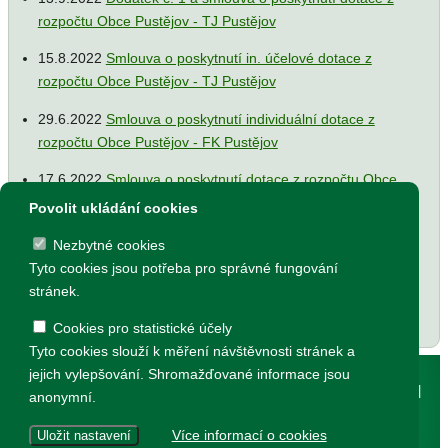
rozpočtu Obce Pustějov - TJ Pustějov
15.8.2022
Smlouva o poskytnutí in. účelové dotace z
rozpočtu Obce Pustějov - TJ Pustějov
29.6.2022
Smlouva o poskytnutí individuální dotace z
rozpočtu Obce Pustějov - FK Pustějov
17.6.2022
Smlouva o poskytnutí dotace z rozpočtu Obce
Pustějov - Římskokatolická farnost Pustějov
Povolit ukládání cookies
17.6.2022
Dodatek č. 1 ke smlouvě o poskytnutí dotace z
Nezbytné cookies
rozpočtu Obce Pustějov - FK Pustějov
Tyto cookies jsou potřeba pro správné fungování
stránek.
Cookies pro statistické účely
Tyto cookies slouží k měření návštěvnosti stránek a
© 2002 - 2026 všechna práva vyhrazena pro
jejich vylepšování. Shromažďované informace jsou
Obec Pustějov, Pustějov čp. 54, 742 43
|
Prohlášení o přístupnosti
|
anonymní.
Ochrana osobních údajů
|
Nastavení cookies
Více informací o cookies
Uložit nastavení
vytvořeno v
dave design
, připomínky k webu posílejte na