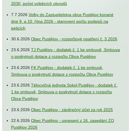
2030, počet volebních obvodů
7.7.2026
Volby do Zastupitelstva obce Pustějov konané
dne 9. a 10. října 2026 - stanovení počtu podpisů na
peticích
30.6.2026
Obec Pustějov - rozpočtové opatření č. 3 2026
23.6.2026
TJ Pustějov - dodatek č. 1 ke smlouvě, Smlouva
o poskytnutí dotace z rozpočtu Obce Pustějov
23.6.2026
FK Pustějov - dodatek č. 1 ke smlouvě,
Smlouva o poskytnutí dotace z rozpočtu Obce Pustějov
23.6.2026
Tělocvičná jednota Sokol Pustějov - dodatek č.
1 ke smlouvě, Smlouva o poskytnutí dotace z rozpočtu
Obce Pustějov
23.6.2026
Obec Pustějov - závěrečný účet za rok 2025
22.6.2026
Obec Pustějov - usnesení z 16. zasedání ZO
Pustějov 2026