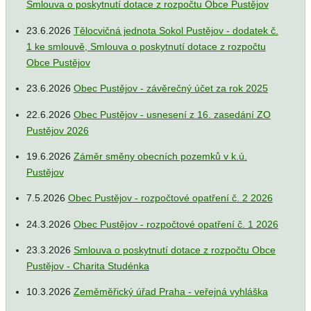
Smlouva o poskytnutí dotace z rozpočtu Obce Pustějov
23.6.2026
Tělocvičná jednota Sokol Pustějov - dodatek č.
1 ke smlouvě, Smlouva o poskytnutí dotace z rozpočtu
Obce Pustějov
23.6.2026
Obec Pustějov - závěrečný účet za rok 2025
22.6.2026
Obec Pustějov - usnesení z 16. zasedání ZO
Pustějov 2026
19.6.2026
Záměr směny obecních pozemků v k.ú.
Pustějov
7.5.2026
Obec Pustějov - rozpočtové opatření č. 2 2026
24.3.2026
Obec Pustějov - rozpočtové opatření č. 1 2026
23.3.2026
Smlouva o poskytnutí dotace z rozpočtu Obce
Pustějov - Charita Studénka
10.3.2026
Zeměměřický úřad Praha - veřejná vyhláška