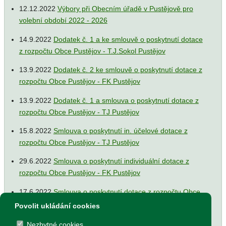
12.12.2022
Výbory při Obecním úřadě v Pustějově pro
volební období 2022 - 2026
14.9.2022
Dodatek č. 1 a ke smlouvě o poskytnutí dotace
z rozpočtu Obce Pustějov - T.J.Sokol Pustějov
13.9.2022
Dodatek č. 2 ke smlouvě o poskytnutí dotace z
rozpočtu Obce Pustějov - FK Pustějov
13.9.2022
Dodatek č. 1 a smlouva o poskytnutí dotace z
rozpočtu Obce Pustějov - TJ Pustějov
15.8.2022
Smlouva o poskytnutí in. účelové dotace z
rozpočtu Obce Pustějov - TJ Pustějov
29.6.2022
Smlouva o poskytnutí individuální dotace z
rozpočtu Obce Pustějov - FK Pustějov
17.6.2022
Smlouva o poskytnutí dotace z rozpočtu Obce
Pustějov - Římskokatolická farnost Pustějov
Povolit ukládání cookies
17.6.2022
Dodatek č. 1 ke smlouvě o poskytnutí dotace z
Nezbytné cookies