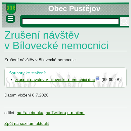
Obec Pustějov
☰
Zrušení návštěv
né informace
ovny
v Bílovecké nemocnici
lášky
Zrušení návštěv v Bílovecké nemocnici
Soubory ke stažení:
zruseni-navstev-v-bilovecke-nemocnici.doc
(89.60 kB)
Datum vložení
8.7.2020
stva
sdílet:
na Facebooku
,
na Twitteru
e-mailem
Zpět na seznam aktualit