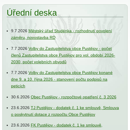
Úřední deska
ání
9.7.2026
Městský úřad Studénka - rozhodnutí povolení
záměru, novostavba RD
7.7.2026
Volby do Zastupitelstva obce Pustějov - počet
členů Zastupitelstva obce Pustějov pro vol. období 2026-
2030, počet volebních obvodů
ce
e
7.7.2026
Volby do Zastupitelstva obce Pustějov konané
dne 9. a 10. října 2026 - stanovení počtu podpisů na
iew
peticích
30.6.2026
Obec Pustějov - rozpočtové opatření č. 3 2026
jbal
23.6.2026
TJ Pustějov - dodatek č. 1 ke smlouvě, Smlouva
o poskytnutí dotace z rozpočtu Obce Pustějov
23.6.2026
FK Pustějov - dodatek č. 1 ke smlouvě,