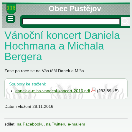
Obec Pustějov
☰
Vánoční koncert Daniela
né informace
ovny
Hochmana a Michala
lášky
Bergera
Zase po roce se na Vás těší Danek a Míša.
Soubory ke stažení:
danek-a-misa-vanocni-koncert-2016.pdf
(293.89 kB)
stva
Datum vložení
28.11.2016
sdílet:
na Facebooku
,
na Twitteru
e-mailem