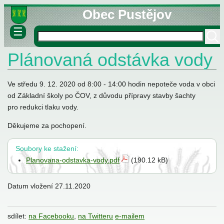
Obec Pustějov
☰
Plánovaná odstávka vody
né informace
ovny
lášky
Ve středu 9. 12. 2020 od 8:00 - 14:00 hodin nepoteče voda v obci
od Základní školy po ČOV, z důvodu přípravy stavby šachty
pro redukci tlaku vody.
Děkujeme za pochopení.
Soubory ke stažení:
Planovana-odstavka-vody.pdf
(190.12 kB)
stva
Datum vložení
27.11.2020
sdílet:
na Facebooku
,
na Twitteru
e-mailem