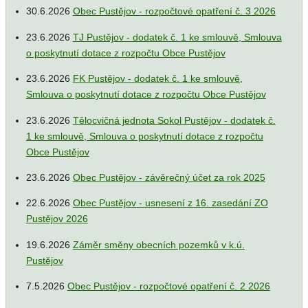
30.6.2026
Obec Pustějov - rozpočtové opatření č. 3 2026
23.6.2026
TJ Pustějov - dodatek č. 1 ke smlouvě, Smlouva
o poskytnutí dotace z rozpočtu Obce Pustějov
23.6.2026
FK Pustějov - dodatek č. 1 ke smlouvě,
Smlouva o poskytnutí dotace z rozpočtu Obce Pustějov
23.6.2026
Tělocvičná jednota Sokol Pustějov - dodatek č.
1 ke smlouvě, Smlouva o poskytnutí dotace z rozpočtu
Obce Pustějov
23.6.2026
Obec Pustějov - závěrečný účet za rok 2025
22.6.2026
Obec Pustějov - usnesení z 16. zasedání ZO
Pustějov 2026
19.6.2026
Záměr směny obecních pozemků v k.ú.
Pustějov
7.5.2026
Obec Pustějov - rozpočtové opatření č. 2 2026