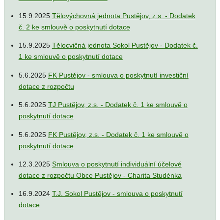
15.9.2025
Tělovýchovná jednota Pustějov, z.s. - Dodatek
č. 2 ke smlouvě o poskytnutí dotace
15.9.2025
Tělocvičná jednota Sokol Pustějov - Dodatek č.
1 ke smlouvě o poskytnutí dotace
5.6.2025
FK Pustějov - smlouva o poskytnutí investiční
dotace z rozpočtu
5.6.2025
TJ Pustějov, z.s. - Dodatek č. 1 ke smlouvě o
poskytnutí dotace
5.6.2025
FK Pustějov, z.s. - Dodatek č. 1 ke smlouvě o
poskytnutí dotace
12.3.2025
Smlouva o poskytnutí individuální účelové
dotace z rozpočtu Obce Pustějov - Charita Studénka
16.9.2024
T.J. Sokol Pustějov - smlouva o poskytnutí
dotace