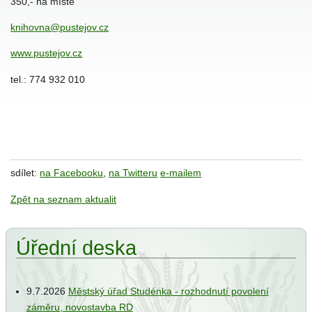
350,- na místě
knihovna@pustejov.cz
ání
www.pustejov.cz
tel.: 774 932 010
ce
e
sdílet:
na Facebooku
,
na Twitteru
e-mailem
iew
Zpět na seznam aktualit
Úřední deska
jbal
9.7.2026
Městský úřad Studénka - rozhodnutí povolení
záměru, novostavba RD