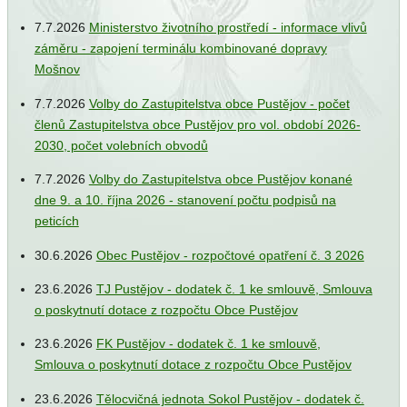
7.7.2026
Ministerstvo životního prostředí - informace vlivů
záměru - zapojení terminálu kombinované dopravy
Mošnov
7.7.2026
Volby do Zastupitelstva obce Pustějov - počet
členů Zastupitelstva obce Pustějov pro vol. období 2026-
2030, počet volebních obvodů
7.7.2026
Volby do Zastupitelstva obce Pustějov konané
dne 9. a 10. října 2026 - stanovení počtu podpisů na
peticích
30.6.2026
Obec Pustějov - rozpočtové opatření č. 3 2026
23.6.2026
TJ Pustějov - dodatek č. 1 ke smlouvě, Smlouva
o poskytnutí dotace z rozpočtu Obce Pustějov
23.6.2026
FK Pustějov - dodatek č. 1 ke smlouvě,
Smlouva o poskytnutí dotace z rozpočtu Obce Pustějov
23.6.2026
Tělocvičná jednota Sokol Pustějov - dodatek č.