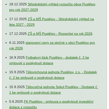
18.12.2025
Střednědobý výhled rozpočtu obce Pustějov
pro rok 2027-2029
17.12.2025
ZŠ a MŠ Pustějov - Střednědobý výhled na
léta 2027 - 2029
17.12.2025
ZŠ a MŠ Pustějov - Rozpočet na rok 2026
6.11.2025
stanovení ceny za stočné v obci Pustějov pro
rok 2026
16.9.2025
Fotbalový klub Pustějov - dodatek č. 2 ke
smlouvě o poskytnutí dotace
15.9.2025
Tělovýchovná jednota Pustějov, z.s. - Dodatek
č. 2 ke smlouvě o poskytnutí dotace
15.9.2025
Tělocvičná jednota Sokol Pustějov - Dodatek č.
1 ke smlouvě o poskytnutí dotace
5.6.2025
FK Pustějov - smlouva o poskytnutí investiční
dotace z rozpočtu