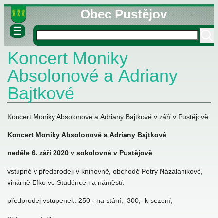
Obec Pustějov
☰
Koncert Moniky
né informace
ovny
Absolonové a Adriany
lášky
Bajtkové
Koncert Moniky Absolonové a Adriany Bajtkové v září v Pustějově
Koncert Moniky Absolonové a Adriany Bajtkové
neděle 6. září 2020 v sokolovně v Pustějově
stva
vstupné v předprodeji v knihovně, obchodě Petry Názalanikové,
vinárně Efko ve Studénce na náměstí.
předprodej vstupenek: 250,- na stání, 300,- k sezení,