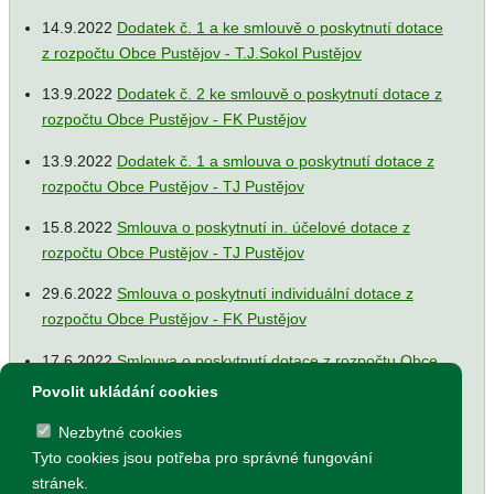
14.9.2022
Dodatek č. 1 a ke smlouvě o poskytnutí dotace
z rozpočtu Obce Pustějov - T.J.Sokol Pustějov
13.9.2022
Dodatek č. 2 ke smlouvě o poskytnutí dotace z
rozpočtu Obce Pustějov - FK Pustějov
13.9.2022
Dodatek č. 1 a smlouva o poskytnutí dotace z
rozpočtu Obce Pustějov - TJ Pustějov
15.8.2022
Smlouva o poskytnutí in. účelové dotace z
rozpočtu Obce Pustějov - TJ Pustějov
29.6.2022
Smlouva o poskytnutí individuální dotace z
rozpočtu Obce Pustějov - FK Pustějov
17.6.2022
Smlouva o poskytnutí dotace z rozpočtu Obce
Pustějov - Římskokatolická farnost Pustějov
Povolit ukládání cookies
17.6.2022
Dodatek č. 1 ke smlouvě o poskytnutí dotace z
Nezbytné cookies
rozpočtu Obce Pustějov - FK Pustějov
Tyto cookies jsou potřeba pro správné fungování
stránek.